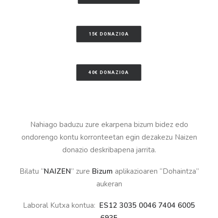
15€ DONAZIOA
40€ DONAZIOA
Nahiago baduzu zure ekarpena bizum bidez edo
ondorengo kontu korronteetan egin dezakezu Naizen
donazio deskribapena jarrita.
Bilatu “
NAIZEN
” zure
Bizum
aplikazioaren “Dohaintza”
aukeran
Laboral Kutxa kontua:
ES12 3035 0046 7404 6005