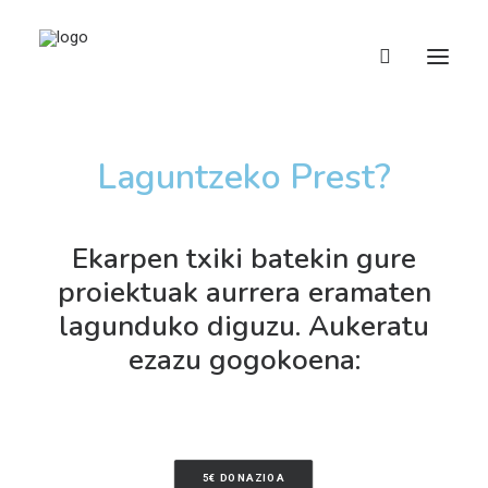
Laguntzeko Prest?
Kamisetak
Osagarriak
Liburuak eta Materialak
Ekarpen txiki batekin gure
proiektuak aurrera eramaten
Donazioak
lagunduko diguzu. Aukeratu
ESP
ezazu gogokoena:
5€ DONAZIOA