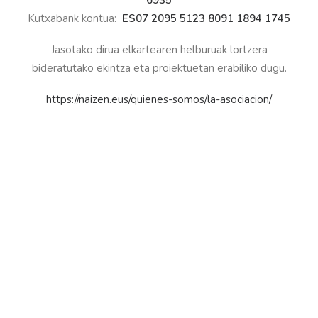
6935
Kutxabank kontua:
ES07 2095 5123 8091 1894 1745
Jasotako dirua elkartearen helburuak lortzera
bideratutako ekintza eta proiektuetan erabiliko dugu.
https://naizen.eus/quienes-somos/la-asociacion/