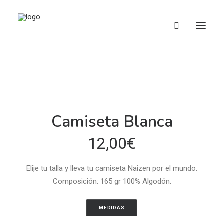
Camisetas
Complementos
Libros y Materiales
Camiseta Blanca
Donaciones
12,00
€
EUS
Elije tu talla y lleva tu camiseta Naizen por el mundo.
Composición: 165 gr 100% Algodón.
MEDIDAS