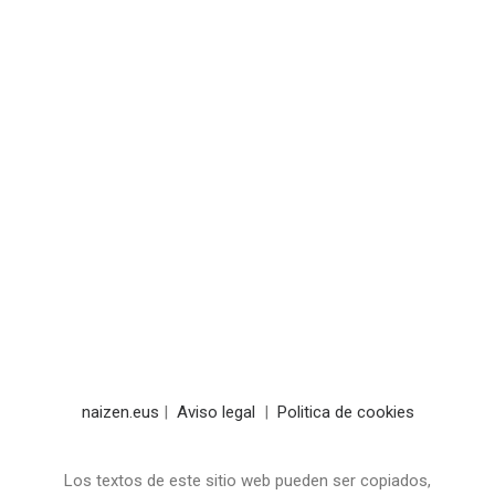
SELECCIONAR OPCIONES
Mochila Naizen
8,00
€
naizen.eus
|
Aviso legal
|
Politica de cookies
Los textos de este sitio web pueden ser copiados,